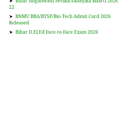
➤
Bihar Anganwadi Sevika/Sahayika Bharti 2026
22
➤
BNMU BBA/BTSP/Bio-Tech Admit Card 2026
Released
➤
Bihar D.El.Ed Face-to-Face Exam 2026