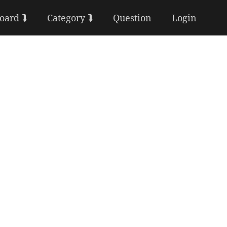
Board ⮯
Category ⮯
Question
Login