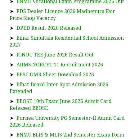
➤
BNMU Vocational Exam Programme 2026 Out
➤
PDS Dealer Licence 2026 Madhepura Fair
Price Shop Vacancy
➤
DPED Result 2026 Released
➤
Bihar Simultala Residential School Admission
2027
➤
IGNOU TEE June 2026 Result Out
➤
AIIMS NORCET 11 Recruitment 2026
➤
BPSC OMR Sheet Download 2026
➤
Bihar Board Inter Spot Admission 2026
Extended
➤
BBOSE 10th Exam June 2026 Admit Card
Released BBOSE
➤
Purnea University PG Semester-II Admit Card
2026 Released
➤
BNMU BLIS & MLIS 2nd Semester Exam Form