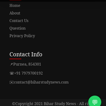
Home
About
Contact Us
Question
Privacy Policy
Contact Info
📌
Purnea, 854301
☏
+91 7979700192
✉️
contact@biharstudynews.com
💬
©Copyright 2021 Bihar Study News - All right