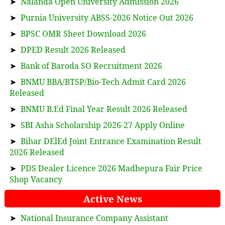
➤
Nalanda Open University Admission 2026
➤
Purnia University ABSS-2026 Notice Out 2026
➤
BPSC OMR Sheet Download 2026
➤
DPED Result 2026 Released
➤
Bank of Baroda SO Recruitment 2026
➤
BNMU BBA/BTSP/Bio-Tech Admit Card 2026
Released
➤
BNMU B.Ed Final Year Result 2026 Released
➤
SBI Asha Scholarship 2026-27 Apply Online
➤
Bihar DElEd Joint Entrance Examination Result
2026 Released
➤
PDS Dealer Licence 2026 Madhepura Fair Price
Shop Vacancy
Active News
➤
National Insurance Company Assistant