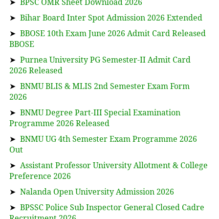
➤
BPSC OMR Sheet Download 2026
➤
Bihar Board Inter Spot Admission 2026 Extended
➤
BBOSE 10th Exam June 2026 Admit Card Released
BBOSE
➤
Purnea University PG Semester-II Admit Card
2026 Released
➤
BNMU BLIS & MLIS 2nd Semester Exam Form
2026
➤
BNMU Degree Part-III Special Examination
Programme 2026 Released
➤
BNMU UG 4th Semester Exam Programme 2026
Out
➤
Assistant Professor University Allotment & College
Preference 2026
➤
Nalanda Open University Admission 2026
➤
BPSSC Police Sub Inspector General Closed Cadre
Recruitment 2026