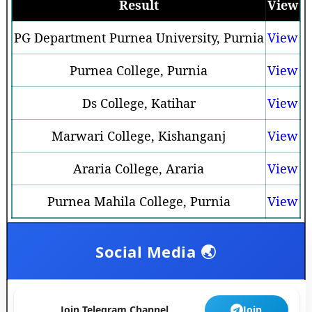
Result
View
PG Department Purnea University, Purnia
View
Purnea College, Purnia
View
Ds College, Katihar
View
Marwari College, Kishanganj
View
Araria College, Araria
View
Purnea Mahila College, Purnia
View
Social Media 🌏
Join Telegram Channel
Join