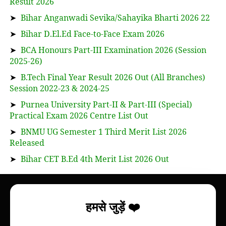
Result 2026
➤
Bihar Anganwadi Sevika/Sahayika Bharti 2026 22
➤
Bihar D.El.Ed Face-to-Face Exam 2026
➤
BCA Honours Part-III Examination 2026 (Session
2025-26)
➤
B.Tech Final Year Result 2026 Out (All Branches)
Session 2022-23 & 2024-25
➤
Purnea University Part-II & Part-III (Special)
Practical Exam 2026 Centre List Out
➤
BNMU UG Semester 1 Third Merit List 2026
Released
➤
Bihar CET B.Ed 4th Merit List 2026 Out
About
हमसे जुड़ें ❤️
Bihar Study News helps you to get
information