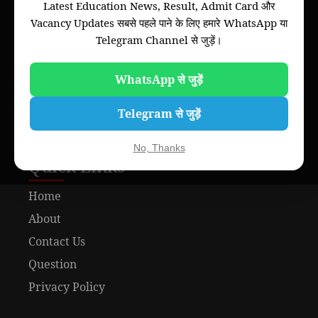
Latest Education News, Result, Admit Card और
of your college, we will provide information of
Vacancy Updates सबसे पहले पाने के लिए हमारे WhatsApp या
Bihar board and all colleges of all universities of
Telegram Channel से जुड़ें।
Bihar through this website.
Please note that this is not an official website of
any Universities of Govt. Institutions.
WhatsApp से जुड़ें
Telegram से जुड़ें
No, Thanks
Quick Links
Home
About
Contact Us
Question
Privacy Policy