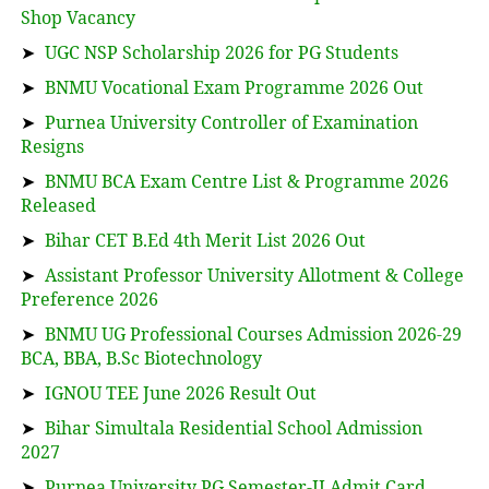
Shop Vacancy
➤
UGC NSP Scholarship 2026 for PG Students
➤
BNMU Vocational Exam Programme 2026 Out
➤
Purnea University Controller of Examination
Resigns
➤
BNMU BCA Exam Centre List & Programme 2026
Released
➤
Bihar CET B.Ed 4th Merit List 2026 Out
➤
Assistant Professor University Allotment & College
Preference 2026
➤
BNMU UG Professional Courses Admission 2026-29
BCA, BBA, B.Sc Biotechnology
➤
IGNOU TEE June 2026 Result Out
➤
Bihar Simultala Residential School Admission
2027
➤
Purnea University PG Semester-II Admit Card