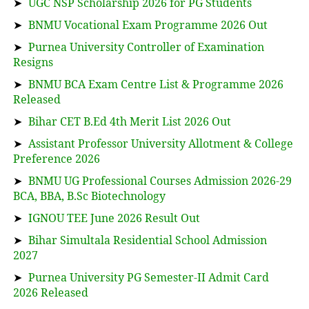
➤
UGC NSP Scholarship 2026 for PG Students
➤
BNMU Vocational Exam Programme 2026 Out
➤
Purnea University Controller of Examination
Resigns
➤
BNMU BCA Exam Centre List & Programme 2026
Released
➤
Bihar CET B.Ed 4th Merit List 2026 Out
➤
Assistant Professor University Allotment & College
Preference 2026
➤
BNMU UG Professional Courses Admission 2026-29
BCA, BBA, B.Sc Biotechnology
➤
IGNOU TEE June 2026 Result Out
➤
Bihar Simultala Residential School Admission
2027
➤
Purnea University PG Semester-II Admit Card
2026 Released