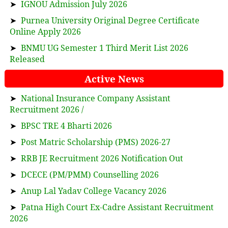
➤
IGNOU Admission July 2026
➤
Purnea University Original Degree Certificate
Online Apply 2026
➤
BNMU UG Semester 1 Third Merit List 2026
Released
Active News
➤
National Insurance Company Assistant
Recruitment 2026 /
➤
BPSC TRE 4 Bharti 2026
➤
Post Matric Scholarship (PMS) 2026-27
➤
RRB JE Recruitment 2026 Notification Out
➤
DCECE (PM/PMM) Counselling 2026
➤
Anup Lal Yadav College Vacancy 2026
➤
Patna High Court Ex-Cadre Assistant Recruitment
2026