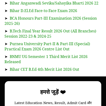
➤
Bihar Anganwadi Sevika/Sahayika Bharti 2026 22
➤
Bihar D.El.Ed Face-to-Face Exam 2026
➤
BCA Honours Part-III Examination 2026 (Session
2025-26)
➤
B.Tech Final Year Result 2026 Out (All Branches)
Session 2022-23 & 2024-25
➤
Purnea University Part-II & Part-III (Special)
Practical Exam 2026 Centre List Out
➤
BNMU UG Semester 1 Third Merit List 2026
Released
➤
Bihar CET B.Ed 4th Merit List 2026 Out
About
हमसे जुड़ें ❤️
Bihar Study News helps you to get
information
Latest Education News, Result, Admit Card और
of your college, we will provide information of