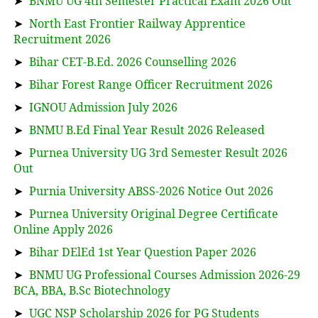
➤
BNMU UG 4th Semester Practical Exam 2026 Out
➤
North East Frontier Railway Apprentice
Recruitment 2026
➤
Bihar CET-B.Ed. 2026 Counselling 2026
➤
Bihar Forest Range Officer Recruitment 2026
➤
IGNOU Admission July 2026
➤
BNMU B.Ed Final Year Result 2026 Released
➤
Purnea University UG 3rd Semester Result 2026
Out
➤
Purnia University ABSS-2026 Notice Out 2026
➤
Purnea University Original Degree Certificate
Online Apply 2026
➤
Bihar DElEd 1st Year Question Paper 2026
➤
BNMU UG Professional Courses Admission 2026-29
BCA, BBA, B.Sc Biotechnology
➤
UGC NSP Scholarship 2026 for PG Students