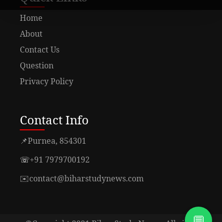
Home
About
Contact Us
Question
Privacy Policy
Contact Info
📌
Purnea, 854301
☏
+91 7979700192
✉️
contact@biharstudynews.com
💬