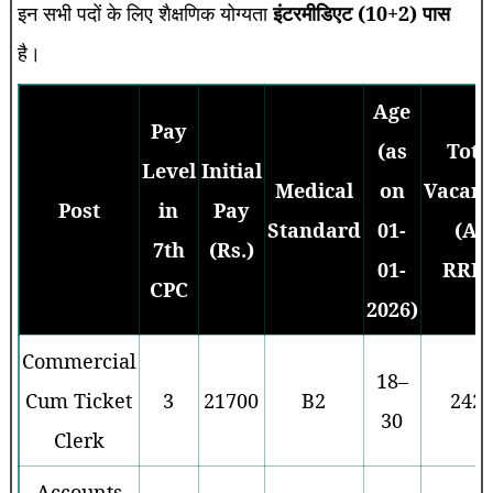
इन सभी पदों के लिए शैक्षणिक योग्यता
इंटरमीडिएट (10+2) पास
है।
Age
Pay
(as
Tota
Level
Initial
Medical
on
Vacanc
Post
in
Pay
Standard
01-
(All
7th
(Rs.)
01-
RRBs
CPC
2026)
Commercial
18–
Cum Ticket
3
21700
B2
242
30
Clerk
Accounts