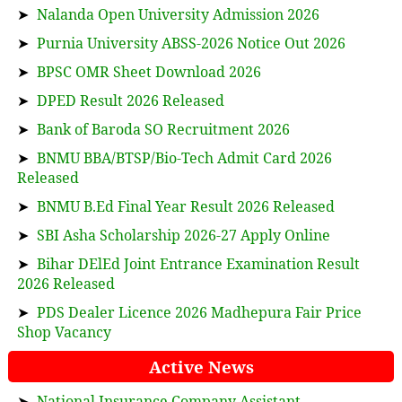
➤
Nalanda Open University Admission 2026
➤
Purnia University ABSS-2026 Notice Out 2026
➤
BPSC OMR Sheet Download 2026
➤
DPED Result 2026 Released
➤
Bank of Baroda SO Recruitment 2026
➤
BNMU BBA/BTSP/Bio-Tech Admit Card 2026
Released
➤
BNMU B.Ed Final Year Result 2026 Released
➤
SBI Asha Scholarship 2026-27 Apply Online
➤
Bihar DElEd Joint Entrance Examination Result
2026 Released
➤
PDS Dealer Licence 2026 Madhepura Fair Price
Shop Vacancy
Active News
➤
National Insurance Company Assistant