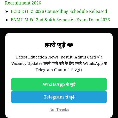
Recruitment 2026
➤
BCECE (LE) 2026 Counselling Schedule Released
➤
BNMU M.Ed 2nd & 4th Semester Exam Form 2026
About
हमसे जुड़ें ❤️
Bihar Study News helps you to get
information
Latest Education News, Result, Admit Card और
of your college, we will provide information of
Vacancy Updates सबसे पहले पाने के लिए हमारे WhatsApp या
Bihar board and all colleges of all universities of
Telegram Channel से जुड़ें।
Bihar through this website.
Please note that this is not an official website of
any Universities of Govt. Institutions.
WhatsApp से जुड़ें
Telegram से जुड़ें
No, Thanks
Quick Links