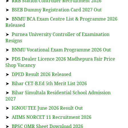
➤
RRB Station Controller Recruitment 2026
➤
BSEB Dummy Registration Card 2027 Out
➤
BNMU BCA Exam Centre List & Programme 2026
Released
➤
Purnea University Controller of Examination
Resigns
➤
BNMU Vocational Exam Programme 2026 Out
➤
PDS Dealer Licence 2026 Madhepura Fair Price
Shop Vacancy
➤
DPED Result 2026 Released
➤
Bihar CET-B.Ed 5th Merit List 2026
➤
Bihar Simultala Residential School Admission
2027
➤
IGNOU TEE June 2026 Result Out
➤
AIIMS NORCET 11 Recruitment 2026
➤
BPSC OMR Sheet Download 2026