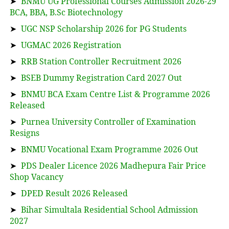
➤
BNMU UG Professional Courses Admission 2026-29
BCA, BBA, B.Sc Biotechnology
➤
UGC NSP Scholarship 2026 for PG Students
➤
UGMAC 2026 Registration
➤
RRB Station Controller Recruitment 2026
➤
BSEB Dummy Registration Card 2027 Out
➤
BNMU BCA Exam Centre List & Programme 2026
Released
➤
Purnea University Controller of Examination
Resigns
➤
BNMU Vocational Exam Programme 2026 Out
➤
PDS Dealer Licence 2026 Madhepura Fair Price
Shop Vacancy
➤
DPED Result 2026 Released
➤
Bihar Simultala Residential School Admission
2027