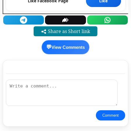
Like Facebook Page
Like
Share as Short link
💬
View Comments
Comment