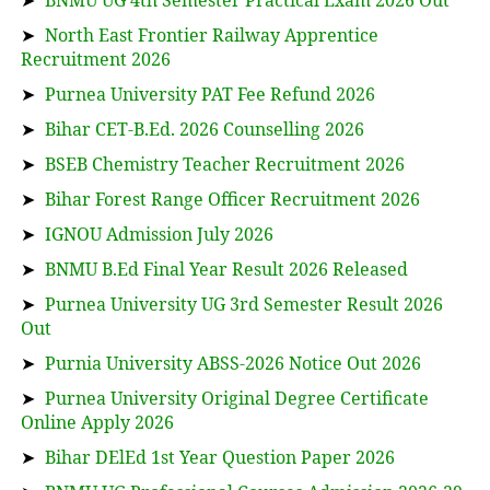
➤
BNMU UG 4th Semester Practical Exam 2026 Out
➤
North East Frontier Railway Apprentice
Recruitment 2026
➤
Purnea University PAT Fee Refund 2026
➤
Bihar CET-B.Ed. 2026 Counselling 2026
➤
BSEB Chemistry Teacher Recruitment 2026
➤
Bihar Forest Range Officer Recruitment 2026
➤
IGNOU Admission July 2026
➤
BNMU B.Ed Final Year Result 2026 Released
➤
Purnea University UG 3rd Semester Result 2026
Out
➤
Purnia University ABSS-2026 Notice Out 2026
➤
Purnea University Original Degree Certificate
Online Apply 2026
➤
Bihar DElEd 1st Year Question Paper 2026