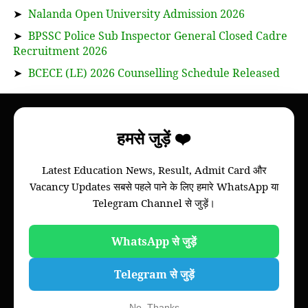
➤
Nalanda Open University Admission 2026
➤
BPSSC Police Sub Inspector General Closed Cadre
Recruitment 2026
➤
BCECE (LE) 2026 Counselling Schedule Released
About
हमसे जुड़ें ❤️
Bihar Study News helps you to get
information
Latest Education News, Result, Admit Card और
of your college, we will provide information of
Vacancy Updates सबसे पहले पाने के लिए हमारे WhatsApp या
Bihar board and all colleges of all universities of
Telegram Channel से जुड़ें।
Bihar through this website.
Please note that this is not an official website of
any Universities of Govt. Institutions.
WhatsApp से जुड़ें
Telegram से जुड़ें
No, Thanks