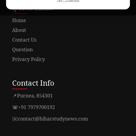
Quick Links
Home
About
Contact Us
Question
Privacy Policy
Contact Info
📌
Purnea, 854301
☏
+91 7979700192
✉️
contact@biharstudynews.com